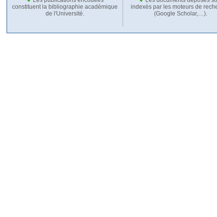
constituent la bibliographie académique
indexés par les moteurs de rech
de l'Université.
(Google Scholar,…).