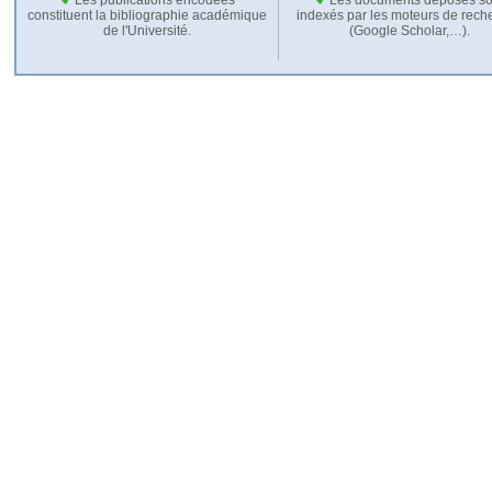
constituent la bibliographie académique
indexés par les moteurs de rech
de l'Université.
(Google Scholar,…).