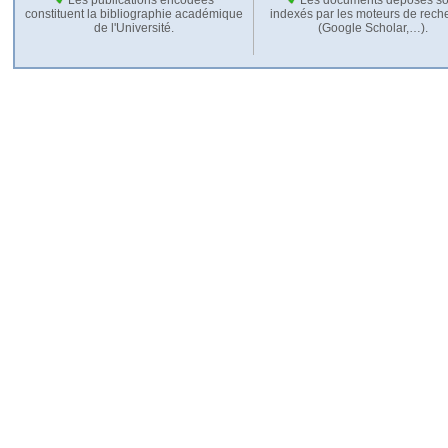
constituent la bibliographie académique
indexés par les moteurs de rech
de l'Université.
(Google Scholar,…).