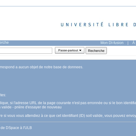
herche
Mon DI-fusion
|
À 
Passe-partout
orrespond a aucun objet de notre base de donnees.
tes:
pplique, si l'adresse URL de la page courante n'est pas erronnée ou si le bon identifia
n valide - prière d'essayer de nouveau
 si vous vous attendiez à ce que cet identifiant (ID) soit valide, vous pouvez en
s de DSpace à l'ULB