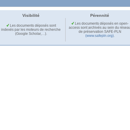
Visibilité
Pérennité
Les documents déposés en open-
Les documents déposés sont
access sont archivés au sein du résea
indexés par les moteurs de recherche
de préservation SAFE-PLN
(Google Scholar,…).
(www.safepln.org)
.