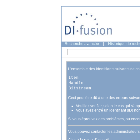
Recherche avancée
|
Historique de rec
L'ensemble des identifiants suivants ne c
Item
Handle
Bitstream
Ceci peut être dû à une des erreurs suivan
Veuillez verifier, selon le cas qui s'a
Vous avez entré un identifiant (ID) no
Si vous éprouvez des problèmes, ou encore
Vous pouvez contacter les administrateur
Aller à la page d'accueil