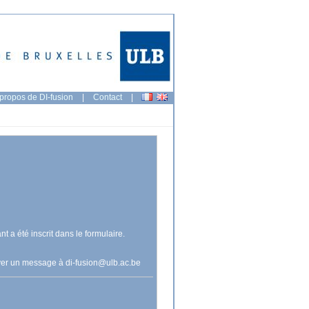
propos de DI-fusion
|
Contact
|
nt a été inscrit dans le formulaire.
voyer un message à
di-fusion@ulb.ac.be