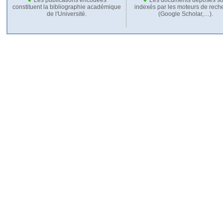
constituent la bibliographie académique
indexés par les moteurs de rech
de l'Université.
(Google Scholar,…).