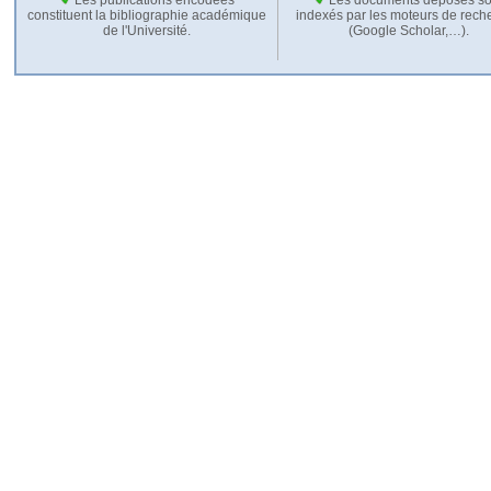
constituent la bibliographie académique
indexés par les moteurs de rech
de l'Université.
(Google Scholar,…).