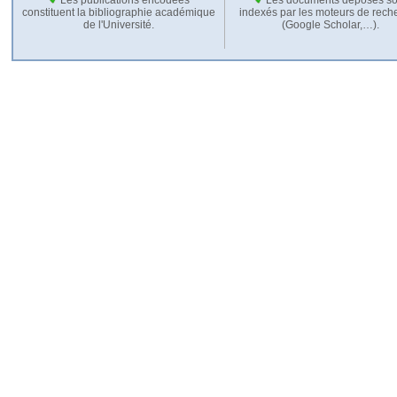
constituent la bibliographie académique
indexés par les moteurs de rech
de l'Université.
(Google Scholar,…).