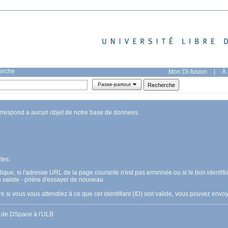
herche
Mon DI-fusion
|
À 
Passe-partout
orrespond a aucun objet de notre base de donnees.
tes:
pplique, si l'adresse URL de la page courante n'est pas erronnée ou si le bon identifia
n valide - prière d'essayer de nouveau
 si vous vous attendiez à ce que cet identifiant (ID) soit valide, vous pouvez en
s de DSpace à l'ULB