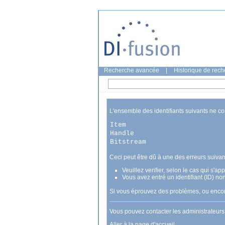
Recherche avancée
|
Historique de rec
L'ensemble des identifiants suivants ne c
Item
Handle
Bitstream
Ceci peut être dû à une des erreurs suivan
Veuillez verifier, selon le cas qui s'a
Vous avez entré un identifiant (ID) no
Si vous éprouvez des problèmes, ou encore
Vous pouvez contacter les administrateur
Aller à la page d'accueil