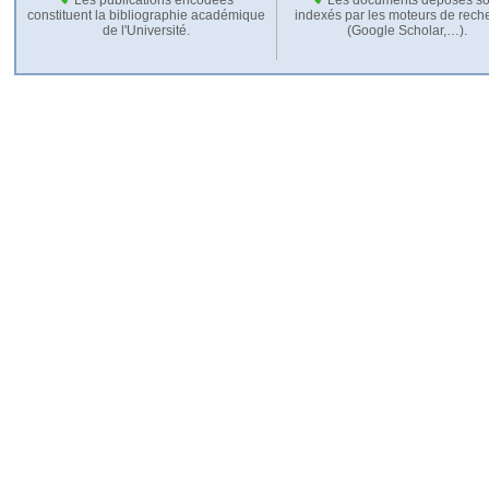
constituent la bibliographie académique
indexés par les moteurs de rech
de l'Université.
(Google Scholar,…).