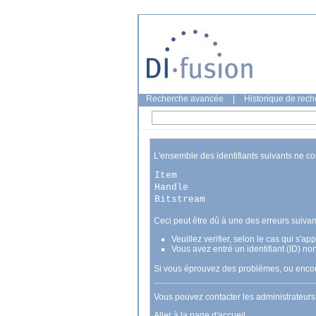
Recherche avancée
|
Historique de rec
L'ensemble des identifiants suivants ne c
Item
Handle
Bitstream
Ceci peut être dû à une des erreurs suivan
Veuillez verifier, selon le cas qui s'a
Vous avez entré un identifiant (ID) no
Si vous éprouvez des problèmes, ou encore
Vous pouvez contacter les administrateur
Aller à la page d'accueil