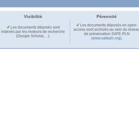
Visibilité
Pérennité
Les documents déposés en open-
Les documents déposés sont
access sont archivés au sein du résea
indexés par les moteurs de recherche
de préservation SAFE-PLN
(Google Scholar,…).
(www.safepln.org)
.