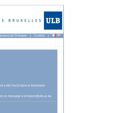
propos de DI-fusion
|
Contact
|
nt a été inscrit dans le formulaire.
voyer un message à
di-fusion@ulb.ac.be