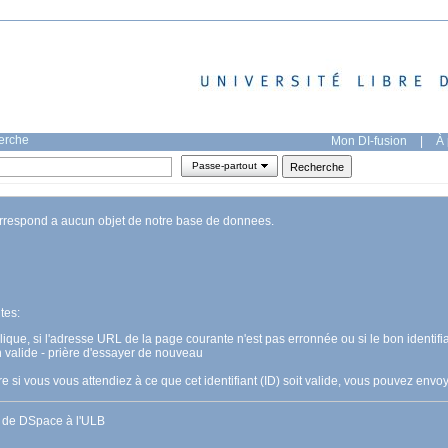
herche
Mon DI-fusion
|
À 
Passe-partout
orrespond a aucun objet de notre base de donnees.
tes:
pplique, si l'adresse URL de la page courante n'est pas erronnée ou si le bon identifia
n valide - prière d'essayer de nouveau
 si vous vous attendiez à ce que cet identifiant (ID) soit valide, vous pouvez en
s de DSpace à l'ULB