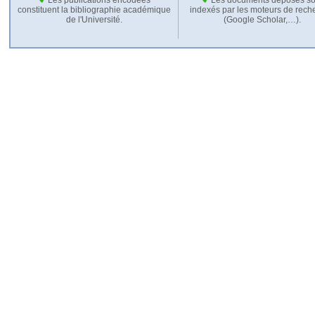
constituent la bibliographie académique
indexés par les moteurs de rech
de l'Université.
(Google Scholar,…).