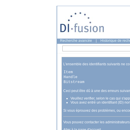
Recherche avancée
|
Historique de rec
L'ensemble des identifiants suivants ne c
Item
Handle
Bitstream
Ceci peut être dû à une des erreurs suivan
Veuillez verifier, selon le cas qui s'a
Vous avez entré un identifiant (ID) no
Si vous éprouvez des problèmes, ou encore
Vous pouvez contacter les administrateur
Aller à la page d'accueil