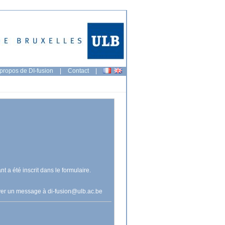
propos de DI-fusion
|
Contact
|
nt a été inscrit dans le formulaire.
voyer un message à
di-fusion@ulb.ac.be