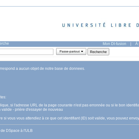
herche
Mon DI-fusion
|
À 
Passe-partout
orrespond a aucun objet de notre base de donnees.
tes:
pplique, si l'adresse URL de la page courante n'est pas erronnée ou si le bon identifia
n valide - prière d'essayer de nouveau
 si vous vous attendiez à ce que cet identifiant (ID) soit valide, vous pouvez en
s de DSpace à l'ULB