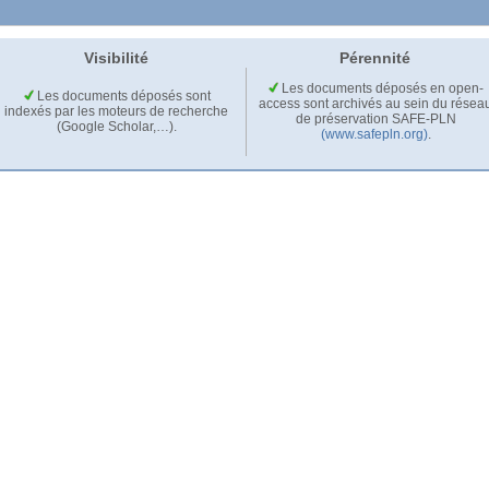
Visibilité
Pérennité
Les documents déposés en open-
Les documents déposés sont
access sont archivés au sein du résea
indexés par les moteurs de recherche
de préservation SAFE-PLN
(Google Scholar,…).
(www.safepln.org)
.