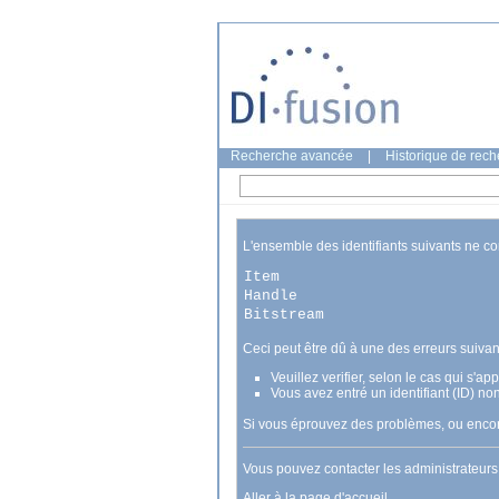
Recherche avancée
|
Historique de rec
L'ensemble des identifiants suivants ne c
Item
Handle
Bitstream
Ceci peut être dû à une des erreurs suivan
Veuillez verifier, selon le cas qui s'a
Vous avez entré un identifiant (ID) no
Si vous éprouvez des problèmes, ou encore
Vous pouvez contacter les administrateur
Aller à la page d'accueil