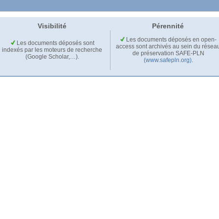
Visibilité
Pérennité
Les documents déposés en open-
Les documents déposés sont
access sont archivés au sein du résea
indexés par les moteurs de recherche
de préservation SAFE-PLN
(Google Scholar,…).
(www.safepln.org)
.