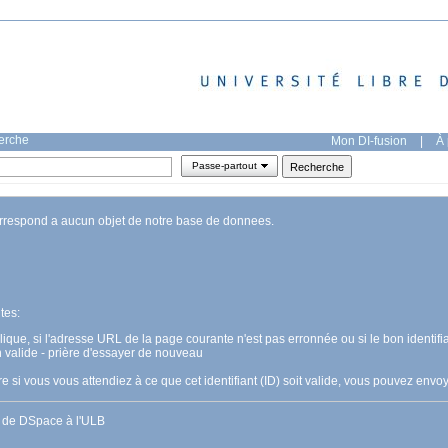
herche
Mon DI-fusion
|
À 
Passe-partout
orrespond a aucun objet de notre base de donnees.
tes:
pplique, si l'adresse URL de la page courante n'est pas erronnée ou si le bon identifia
n valide - prière d'essayer de nouveau
 si vous vous attendiez à ce que cet identifiant (ID) soit valide, vous pouvez en
s de DSpace à l'ULB