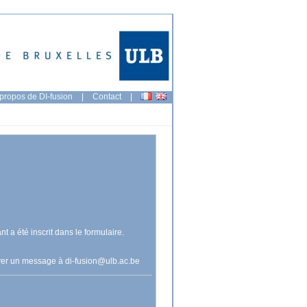
propos de DI-fusion
|
Contact
|
nt a été inscrit dans le formulaire.
voyer un message à
di-fusion@ulb.ac.be