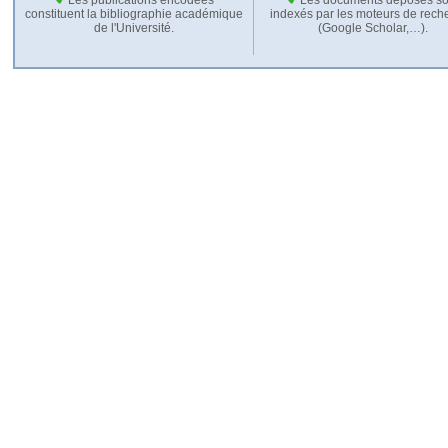
constituent la bibliographie académique
indexés par les moteurs de rech
de l'Université.
(Google Scholar,…).