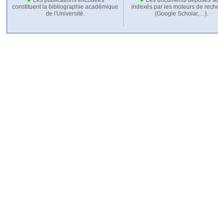
constituent la bibliographie académique
indexés par les moteurs de rech
de l'Université.
(Google Scholar,…).