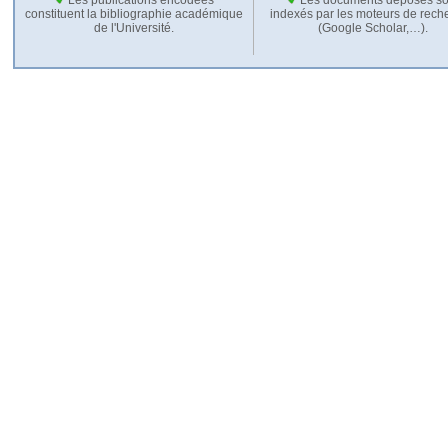
constituent la bibliographie académique
indexés par les moteurs de rech
de l'Université.
(Google Scholar,…).