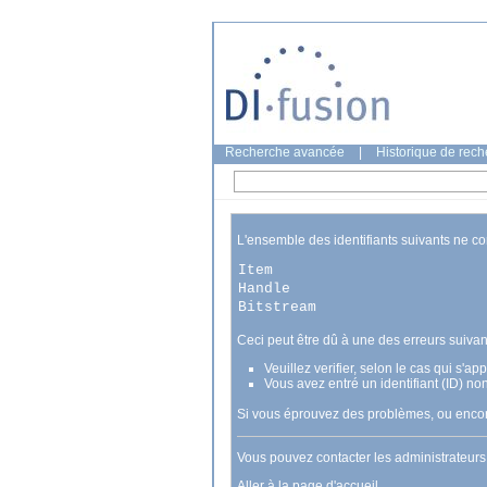
Recherche avancée
|
Historique de rec
L'ensemble des identifiants suivants ne c
Item
Handle
Bitstream
Ceci peut être dû à une des erreurs suivan
Veuillez verifier, selon le cas qui s'a
Vous avez entré un identifiant (ID) no
Si vous éprouvez des problèmes, ou encore
Vous pouvez contacter les administrateur
Aller à la page d'accueil