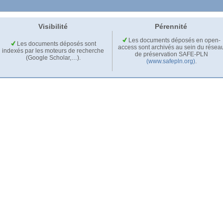
Visibilité
Pérennité
Les documents déposés en open-
Les documents déposés sont
access sont archivés au sein du résea
indexés par les moteurs de recherche
de préservation SAFE-PLN
(Google Scholar,…).
(www.safepln.org)
.