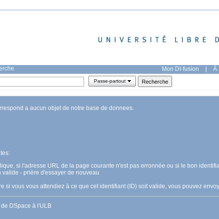
herche
Mon DI-fusion
|
À 
Passe-partout
orrespond a aucun objet de notre base de donnees.
tes:
pplique, si l'adresse URL de la page courante n'est pas erronnée ou si le bon identifia
n valide - prière d'essayer de nouveau
 si vous vous attendiez à ce que cet identifiant (ID) soit valide, vous pouvez en
s de DSpace à l'ULB