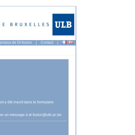
propos de DI-fusion
|
Contact
|
nt a été inscrit dans le formulaire.
voyer un message à
di-fusion@ulb.ac.be