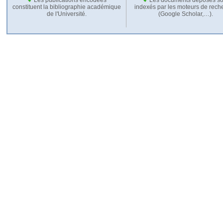
constituent la bibliographie académique
indexés par les moteurs de rech
de l'Université.
(Google Scholar,…).