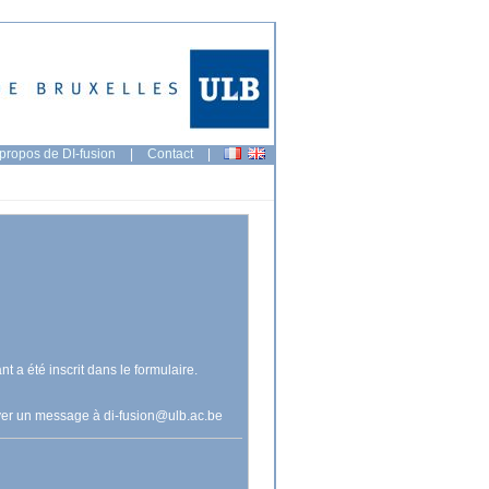
propos de DI-fusion
|
Contact
|
nt a été inscrit dans le formulaire.
voyer un message à
di-fusion@ulb.ac.be