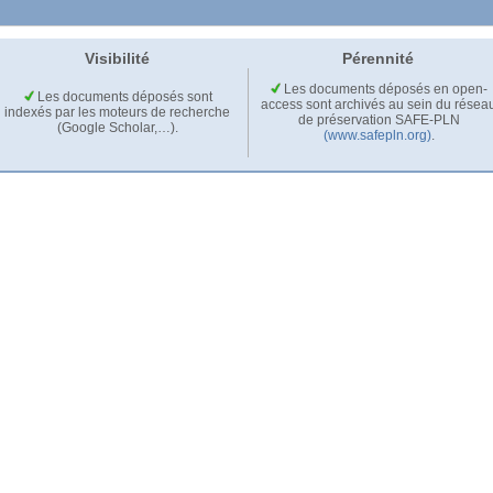
Visibilité
Pérennité
Les documents déposés en open-
Les documents déposés sont
access sont archivés au sein du résea
indexés par les moteurs de recherche
de préservation SAFE-PLN
(Google Scholar,…).
(www.safepln.org)
.