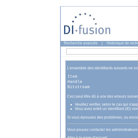
Recherche avancée
|
Historique de rec
L'ensemble des identifiants suivants ne c
Item
Handle
Bitstream
Ceci peut être dû à une des erreurs suivan
Veuillez verifier, selon le cas qui s'a
Vous avez entré un identifiant (ID) no
Si vous éprouvez des problèmes, ou encore
Vous pouvez contacter les administrateur
Aller à la page d'accueil