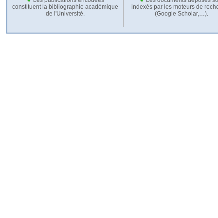
constituent la bibliographie académique
indexés par les moteurs de rech
de l'Université.
(Google Scholar,…).