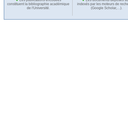
constituent la bibliographie académique
indexés par les moteurs de rech
de l'Université.
(Google Scholar,…).