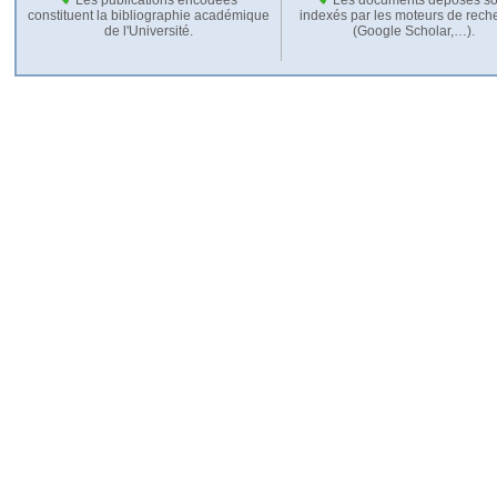
constituent la bibliographie académique
indexés par les moteurs de rech
de l'Université.
(Google Scholar,…).