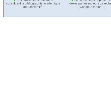
constituent la bibliographie académique
indexés par les moteurs de rech
de l'Université.
(Google Scholar,…).