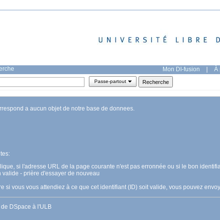
herche
Mon DI-fusion
|
À 
Passe-partout
orrespond a aucun objet de notre base de donnees.
tes:
pplique, si l'adresse URL de la page courante n'est pas erronnée ou si le bon identifia
n valide - prière d'essayer de nouveau
 si vous vous attendiez à ce que cet identifiant (ID) soit valide, vous pouvez en
s de DSpace à l'ULB