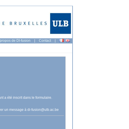
propos de DI-fusion
|
Contact
|
nt a été inscrit dans le formulaire.
voyer un message à
di-fusion@ulb.ac.be