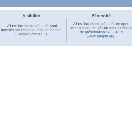
Visibilité
Pérennité
Les documents déposés en open-
Les documents déposés sont
access sont archivés au sein du résea
indexés par les moteurs de recherche
de préservation SAFE-PLN
(Google Scholar,…).
(www.safepln.org)
.