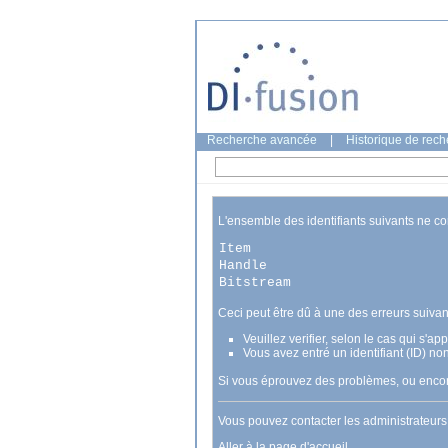
Recherche avancée
|
Historique de rec
L'ensemble des identifiants suivants ne c
Item
Handle
Bitstream
Ceci peut être dû à une des erreurs suivan
Veuillez verifier, selon le cas qui s'a
Vous avez entré un identifiant (ID) no
Si vous éprouvez des problèmes, ou encore
Vous pouvez contacter les administrateur
Aller à la page d'accueil