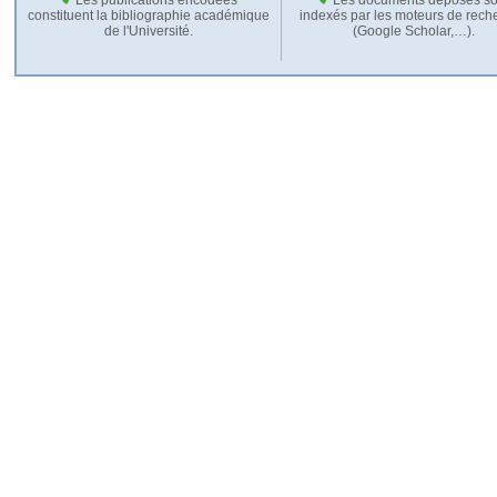
constituent la bibliographie académique
indexés par les moteurs de rech
de l'Université.
(Google Scholar,…).