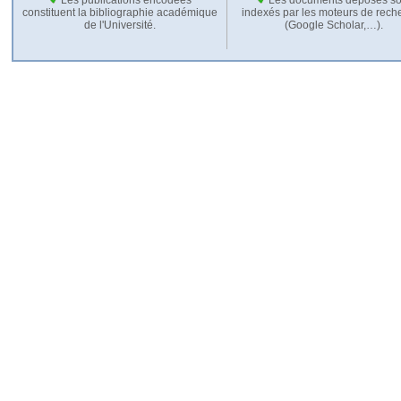
constituent la bibliographie académique
indexés par les moteurs de rech
de l'Université.
(Google Scholar,…).