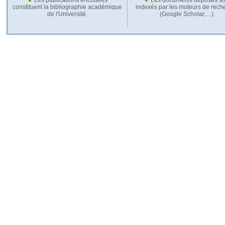
constituent la bibliographie académique
indexés par les moteurs de rech
de l'Université.
(Google Scholar,…).