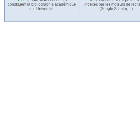
constituent la bibliographie académique
indexés par les moteurs de rech
de l'Université.
(Google Scholar,…).