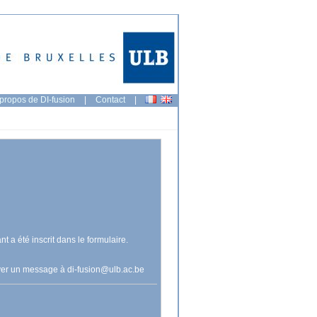
propos de DI-fusion
|
Contact
|
nt a été inscrit dans le formulaire.
voyer un message à
di-fusion@ulb.ac.be