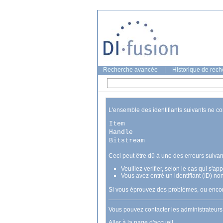
Recherche avancée
|
Historique de rec
L'ensemble des identifiants suivants ne c
Item
Handle
Bitstream
Ceci peut être dû à une des erreurs suivan
Veuillez verifier, selon le cas qui s'a
Vous avez entré un identifiant (ID) no
Si vous éprouvez des problèmes, ou encore
Vous pouvez contacter les administrateur
Aller à la page d'accueil