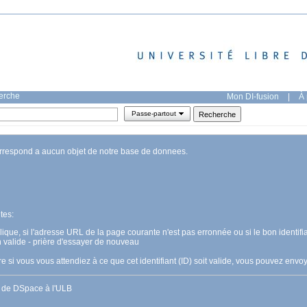
herche
Mon DI-fusion
|
À 
Passe-partout
orrespond a aucun objet de notre base de donnees.
tes:
pplique, si l'adresse URL de la page courante n'est pas erronnée ou si le bon identifia
n valide - prière d'essayer de nouveau
 si vous vous attendiez à ce que cet identifiant (ID) soit valide, vous pouvez en
s de DSpace à l'ULB