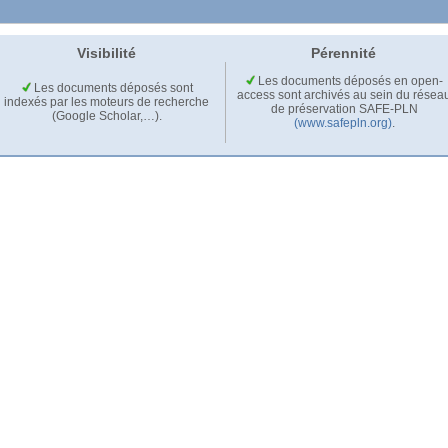
Visibilité
Pérennité
Les documents déposés en open-
Les documents déposés sont
access sont archivés au sein du résea
indexés par les moteurs de recherche
de préservation SAFE-PLN
(Google Scholar,…).
(www.safepln.org)
.