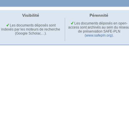
Visibilité
Pérennité
Les documents déposés en open-
Les documents déposés sont
access sont archivés au sein du résea
indexés par les moteurs de recherche
de préservation SAFE-PLN
(Google Scholar,…).
(www.safepln.org)
.