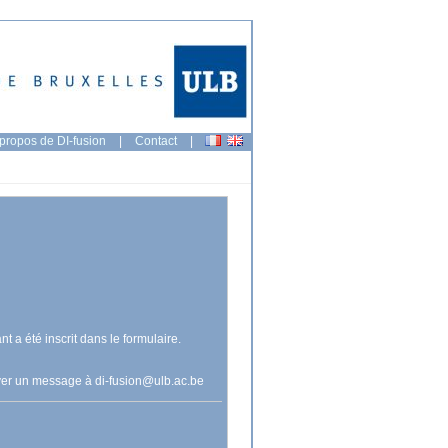
propos de DI-fusion
|
Contact
|
nt a été inscrit dans le formulaire.
voyer un message à
di-fusion@ulb.ac.be