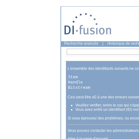
Recherche avancée
|
Historique de rec
L'ensemble des identifiants suivants ne c
Item
Handle
Bitstream
Ceci peut être dû à une des erreurs suivan
Veuillez verifier, selon le cas qui s'a
Vous avez entré un identifiant (ID) no
Si vous éprouvez des problèmes, ou encore
Vous pouvez contacter les administrateur
Aller à la page d'accueil