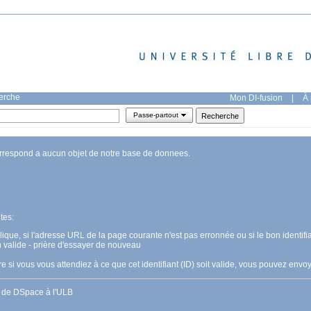
herche
Mon DI-fusion
|
À 
Passe-partout
orrespond a aucun objet de notre base de donnees.
tes:
pplique, si l'adresse URL de la page courante n'est pas erronnée ou si le bon identifia
n valide - prière d'essayer de nouveau
 si vous vous attendiez à ce que cet identifiant (ID) soit valide, vous pouvez en
s de DSpace à l'ULB