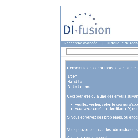
Recherche avancée
|
Historique de rec
L'ensemble des identifiants suivants ne c
Item
Handle
Bitstream
Ceci peut être dû à une des erreurs suivan
Veuillez verifier, selon le cas qui s'a
Vous avez entré un identifiant (ID) no
Si vous éprouvez des problèmes, ou encore
Vous pouvez contacter les administrateur
Aller à la page d'accueil