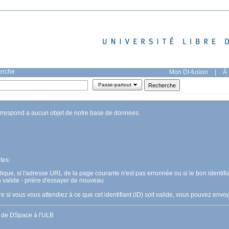
herche
Mon DI-fusion
|
À 
Passe-partout
orrespond a aucun objet de notre base de donnees.
tes:
pplique, si l'adresse URL de la page courante n'est pas erronnée ou si le bon identifia
n valide - prière d'essayer de nouveau
 si vous vous attendiez à ce que cet identifiant (ID) soit valide, vous pouvez en
s de DSpace à l'ULB