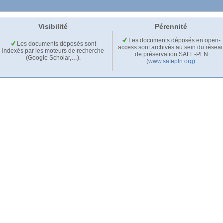
Visibilité
Pérennité
Les documents déposés en open-
Les documents déposés sont
access sont archivés au sein du résea
indexés par les moteurs de recherche
de préservation SAFE-PLN
(Google Scholar,…).
(www.safepln.org)
.