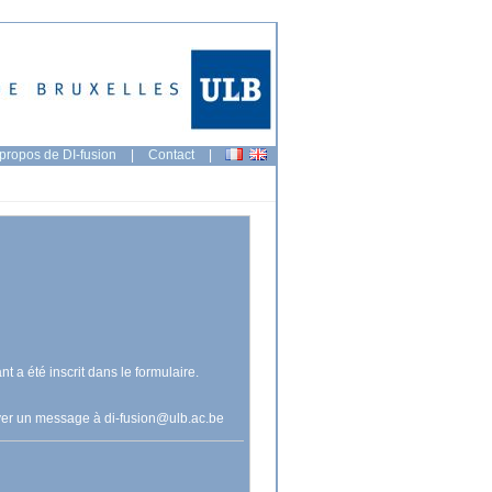
propos de DI-fusion
|
Contact
|
nt a été inscrit dans le formulaire.
voyer un message à
di-fusion@ulb.ac.be