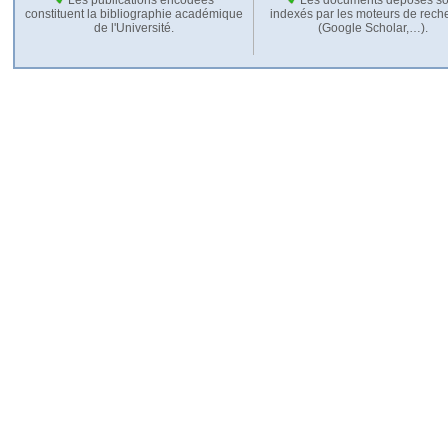
constituent la bibliographie académique
indexés par les moteurs de rech
de l'Université.
(Google Scholar,…).