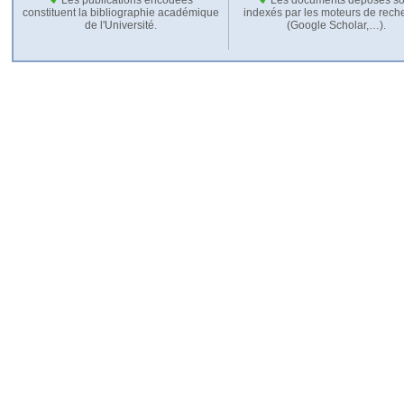
constituent la bibliographie académique
indexés par les moteurs de rech
de l'Université.
(Google Scholar,…).