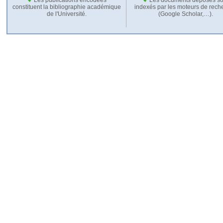
constituent la bibliographie académique
indexés par les moteurs de rech
de l'Université.
(Google Scholar,…).