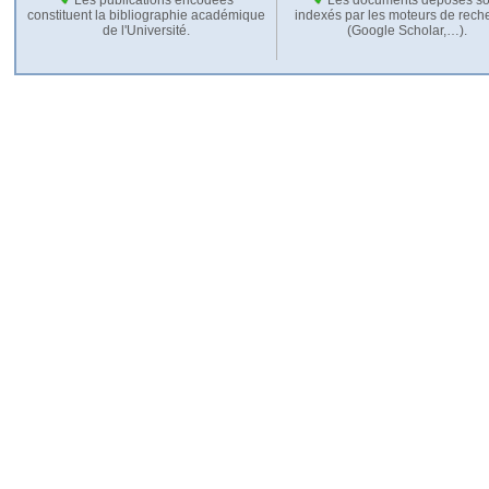
constituent la bibliographie académique
indexés par les moteurs de rech
de l'Université.
(Google Scholar,…).