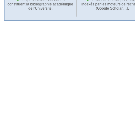
constituent la bibliographie académique
indexés par les moteurs de rech
de l'Université.
(Google Scholar,…).