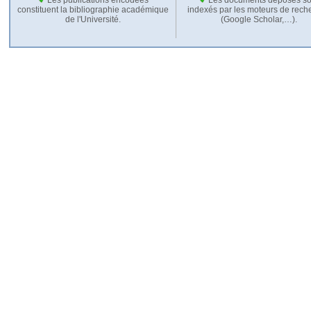
constituent la bibliographie académique
indexés par les moteurs de rech
de l'Université.
(Google Scholar,…).