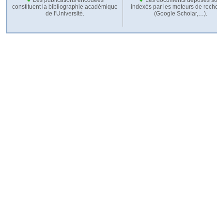
constituent la bibliographie académique
indexés par les moteurs de rech
de l'Université.
(Google Scholar,…).