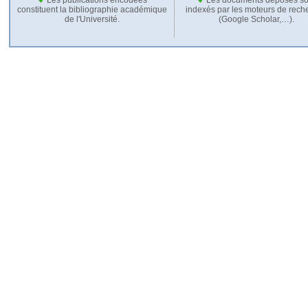
constituent la bibliographie académique
indexés par les moteurs de rech
de l'Université.
(Google Scholar,…).