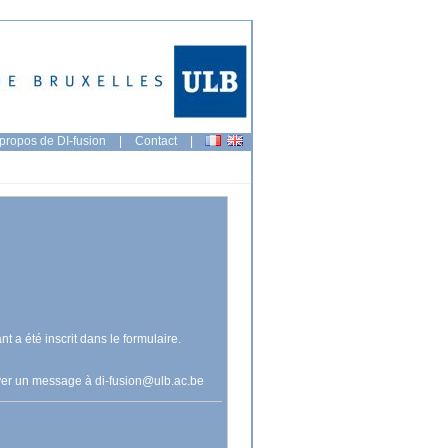
propos de DI-fusion
|
Contact
|
nt a été inscrit dans le formulaire.
voyer un message à
di-fusion@ulb.ac.be