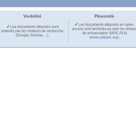
Visibilité
Pérennité
Les documents déposés en open-
Les documents déposés sont
access sont archivés au sein du résea
indexés par les moteurs de recherche
de préservation SAFE-PLN
(Google Scholar,…).
(www.safepln.org)
.