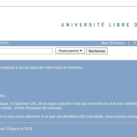
herche
Mon DI-fusion
|
À 
Passe-partout
orrespond a aucun objet de notre base de donnees.
tes:
pplique, si l'adresse URL de la page courante n'est pas erronnée ou si le bon identifia
n valide - prière d'essayer de nouveau
 si vous vous attendiez à ce que cet identifiant (ID) soit valide, vous pouvez en
s de DSpace à l'ULB