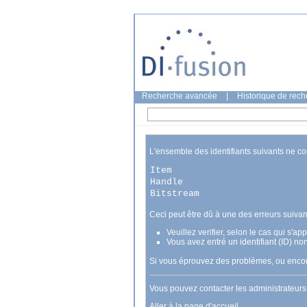
Recherche avancée
|
Historique de rec
L'ensemble des identifiants suivants ne c
Item
Handle
Bitstream
Ceci peut être dû à une des erreurs suivan
Veuillez verifier, selon le cas qui s'a
Vous avez entré un identifiant (ID) no
Si vous éprouvez des problèmes, ou encore
Vous pouvez contacter les administrateur
Aller à la page d'accueil