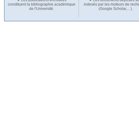
constituent la bibliographie académique
indexés par les moteurs de rech
de l'Université.
(Google Scholar,…).