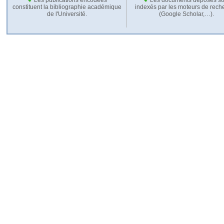
constituent la bibliographie académique
indexés par les moteurs de rech
de l'Université.
(Google Scholar,…).