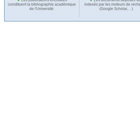
constituent la bibliographie académique
indexés par les moteurs de rech
de l'Université.
(Google Scholar,…).