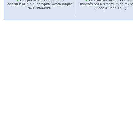
constituent la bibliographie académique
indexés par les moteurs de rech
de l'Université.
(Google Scholar,…).