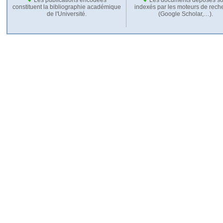
constituent la bibliographie académique
indexés par les moteurs de rech
de l'Université.
(Google Scholar,…).