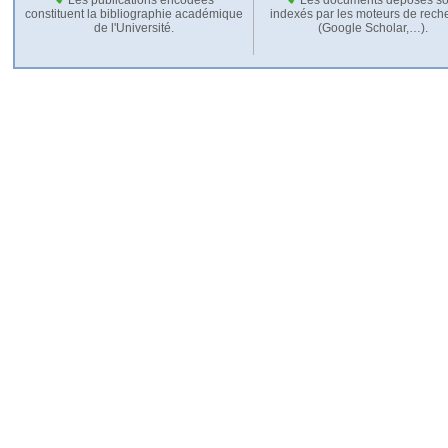
constituent la bibliographie académique
indexés par les moteurs de rech
de l'Université.
(Google Scholar,…).