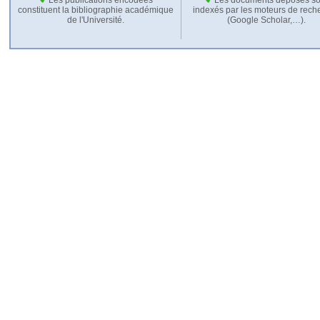
constituent la bibliographie académique
indexés par les moteurs de rech
de l'Université.
(Google Scholar,…).