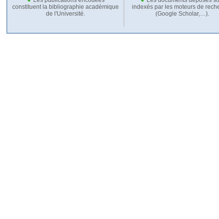
constituent la bibliographie académique
indexés par les moteurs de rech
de l'Université.
(Google Scholar,…).