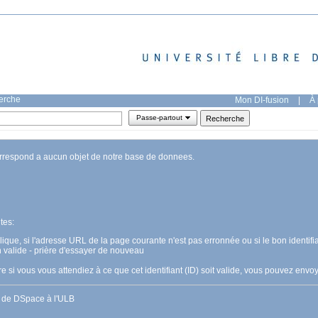
herche
Mon DI-fusion
|
À 
Passe-partout
orrespond a aucun objet de notre base de donnees.
tes:
pplique, si l'adresse URL de la page courante n'est pas erronnée ou si le bon identifia
n valide - prière d'essayer de nouveau
 si vous vous attendiez à ce que cet identifiant (ID) soit valide, vous pouvez en
s de DSpace à l'ULB