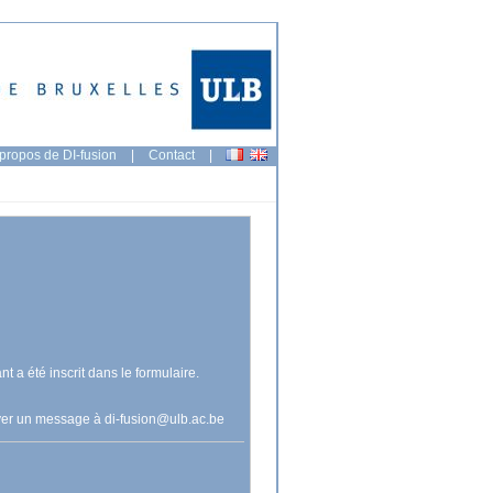
propos de DI-fusion
|
Contact
|
nt a été inscrit dans le formulaire.
voyer un message à
di-fusion@ulb.ac.be