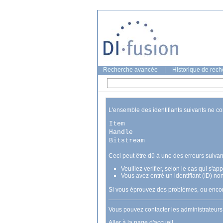
Recherche avancée
|
Historique de rec
L'ensemble des identifiants suivants ne c
Item
Handle
Bitstream
Ceci peut être dû à une des erreurs suivan
Veuillez verifier, selon le cas qui s'a
Vous avez entré un identifiant (ID) no
Si vous éprouvez des problèmes, ou encore
Vous pouvez contacter les administrateur
Aller à la page d'accueil