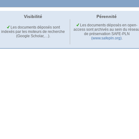
Visibilité
Pérennité
Les documents déposés en open-
Les documents déposés sont
access sont archivés au sein du résea
indexés par les moteurs de recherche
de préservation SAFE-PLN
(Google Scholar,…).
(www.safepln.org)
.