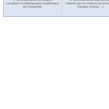
constituent la bibliographie académique
indexés par les moteurs de rech
de l'Université.
(Google Scholar,…).